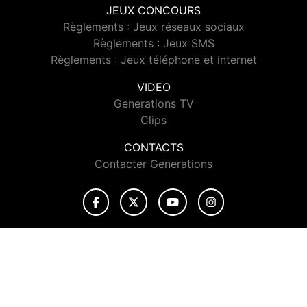
JEUX CONCOURS
Règlements : Jeux réseaux sociaux
Règlements : Jeux SMS
Règlements : Jeux téléphone et internet
VIDEO
Generations TV
Clips
CONTACTS
Contacter Generations
© 2026 Generations Tous droits réservés.
Signaler un contenu
-
Mentions légales
-
Politique de cookies
-
Contact