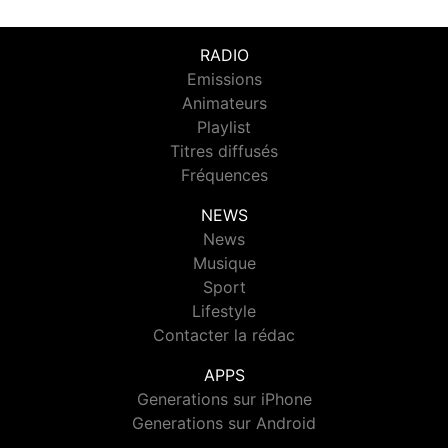
RADIO
Emissions
Animateurs
Playlist
Titres diffusés
Fréquences
NEWS
News
Musique
Sport
Lifestyle
Contacter la rédac
APPS
Generations sur iPhone
Generations sur Android