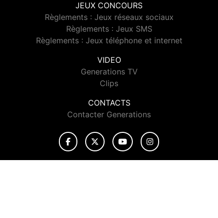
JEUX CONCOURS
Règlements : Jeux réseaux sociaux
Règlements : Jeux SMS
Règlements : Jeux téléphone et internet
VIDEO
Generations TV
Clips
CONTACTS
Contacter Generations
© 2026 Generations Tous droits réservés.
Signaler un contenu
-
Mentions légales
-
Politique de cookies
-
Contact