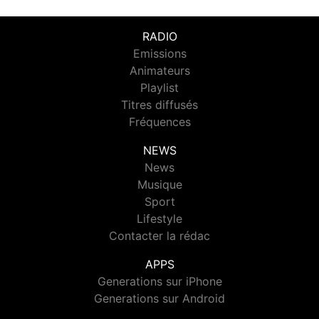
RADIO
Emissions
Animateurs
Playlist
Titres diffusés
Fréquences
NEWS
News
Musique
Sport
Lifestyle
Contacter la rédac
APPS
Generations sur iPhone
Generations sur Android