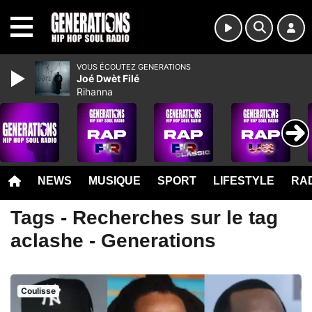
MENU
VOUS ÉCOUTEZ GENERATIONS
Joé Dwèt Filé
Rihanna
NEWS
MUSIQUE
SPORT
LIFESTYLE
RAD
Tags - Recherches sur le tag
aclashe - Generations
Coulisse