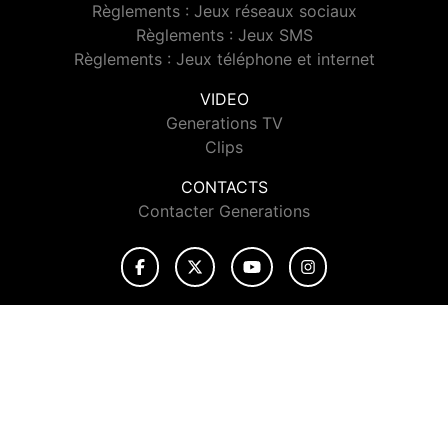
Règlements : Jeux réseaux sociaux
Règlements : Jeux SMS
Règlements : Jeux téléphone et internet
VIDEO
Generations TV
Clips
CONTACTS
Contacter Generations
© 2026 Generations Tous droits réservés.
Signaler un contenu
-
Mentions légales
-
Politique de cookies
-
Contact