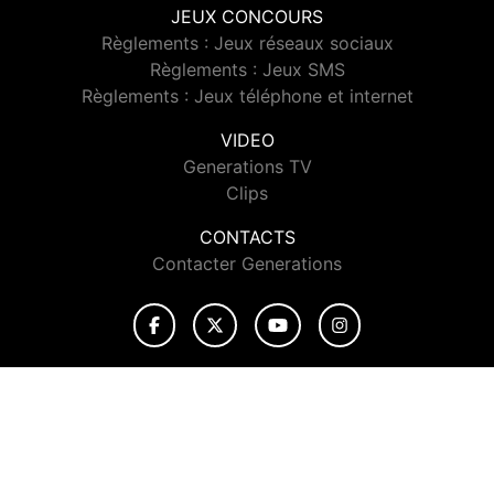
JEUX CONCOURS
Règlements : Jeux réseaux sociaux
Règlements : Jeux SMS
Règlements : Jeux téléphone et internet
VIDEO
Generations TV
Clips
CONTACTS
Contacter Generations
© 2026 Generations Tous droits réservés.
Signaler un contenu
-
Mentions légales
-
Politique de cookies
-
Contact