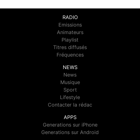
RADIO
Emissions
Animateurs
Playlist
Titres diffusés
Fréquences
NEWS
News
Musique
Sport
Lifestyle
Contacter la rédac
APPS
Generations sur iPhone
Generations sur Android