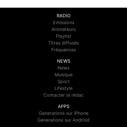
RADIO
Emissions
Animateurs
Playlist
Titres diffusés
Fréquences
NEWS
News
Musique
Sport
Lifestyle
Contacter la rédac
APPS
Generations sur iPhone
Generations sur Android