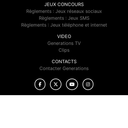
JEUX CONCOURS
Règlements : Jeux réseaux sociaux
Règlements : Jeux SMS
Règlements : Jeux téléphone et internet
VIDEO
Generations TV
Clips
CONTACTS
Contacter Generations
© 2026 Generations Tous droits réservés.
Signaler un contenu
-
Mentions légales
-
Politique de cookies
-
Contact