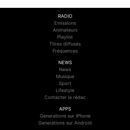
RADIO
Emissions
Animateurs
Playlist
Titres diffusés
Fréquences
NEWS
News
Musique
Sport
Lifestyle
Contacter la rédac
APPS
Generations sur iPhone
Generations sur Android