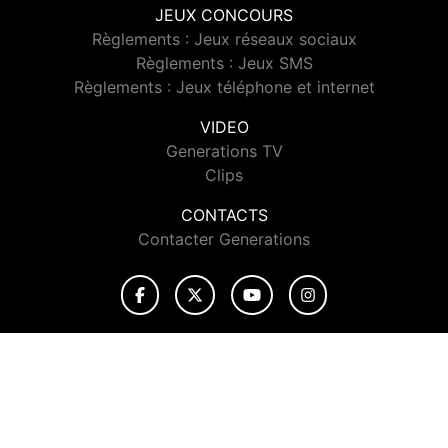
JEUX CONCOURS
Règlements : Jeux réseaux sociaux
Règlements : Jeux SMS
Règlements : Jeux téléphone et internet
VIDEO
Generations TV
Clips
CONTACTS
Contacter Generations
© 2026 Generations Tous droits réservés.
Signaler un contenu
-
Mentions légales
-
Politique de cookies
-
Contact