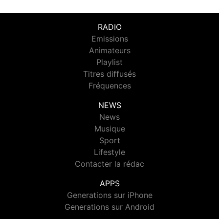
RADIO
Emissions
Animateurs
Playlist
Titres diffusés
Fréquences
NEWS
News
Musique
Sport
Lifestyle
Contacter la rédac
APPS
Generations sur iPhone
Generations sur Android