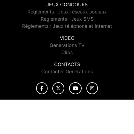
JEUX CONCOURS
Règlements : Jeux réseaux sociaux
Règlements : Jeux SMS
Règlements : Jeux téléphone et internet
VIDEO
Generations TV
Clips
CONTACTS
Contacter Generations
© 2026 Generations Tous droits réservés.
Signaler un contenu
-
Mentions légales
-
Politique de cookies
-
Contact