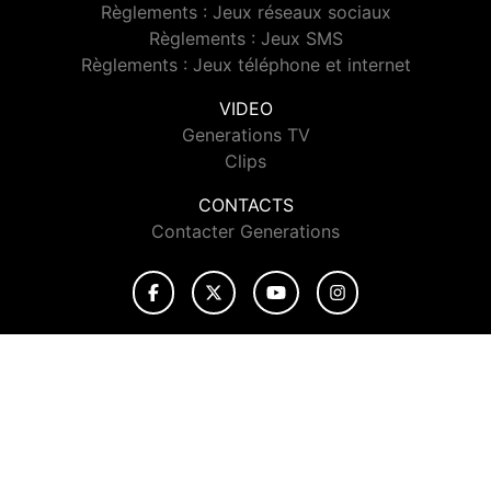
Règlements : Jeux réseaux sociaux
Règlements : Jeux SMS
Règlements : Jeux téléphone et internet
VIDEO
Generations TV
Clips
CONTACTS
Contacter Generations
© 2026 Generations Tous droits réservés.
Signaler un contenu
-
Mentions légales
-
Politique de cookies
-
Contact