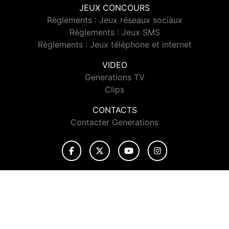
JEUX CONCOURS
Règlements : Jeux réseaux sociaux
Règlements : Jeux SMS
Règlements : Jeux téléphone et internet
VIDEO
Generations TV
Clips
CONTACTS
Contacter Generations
© 2026 Generations Tous droits réservés.
Signaler un contenu
-
Mentions légales
-
Politique de cookies
-
Contact