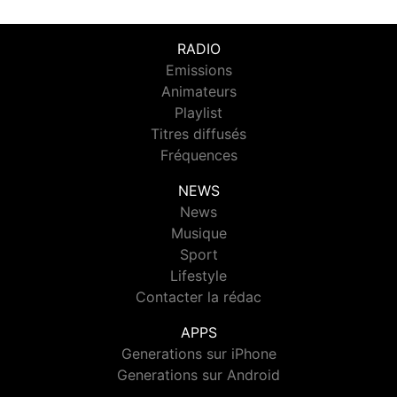
RADIO
Emissions
Animateurs
Playlist
Titres diffusés
Fréquences
NEWS
News
Musique
Sport
Lifestyle
Contacter la rédac
APPS
Generations sur iPhone
Generations sur Android