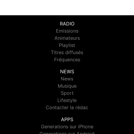
RADIO
Emissions
Animateurs
Playlist
Titres diffusés
Fréquences
NEWS
News
Musique
Sport
Lifestyle
Contacter la rédac
APPS
Generations sur iPhone
Generations sur Android