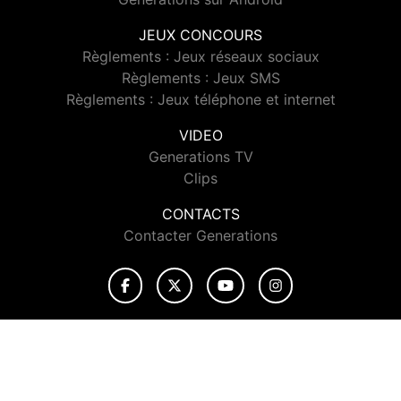
JEUX CONCOURS
Règlements : Jeux réseaux sociaux
Règlements : Jeux SMS
Règlements : Jeux téléphone et internet
VIDEO
Generations TV
Clips
CONTACTS
Contacter Generations
© 2026 Generations Tous droits réservés.
Signaler un contenu
-
Mentions légales
-
Politique de cookies
-