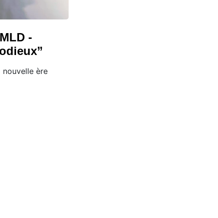
QMLD -
odieux”
 nouvelle ère