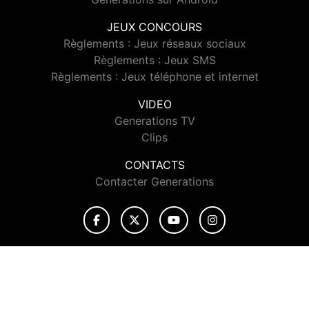
JEUX CONCOURS
Règlements : Jeux réseaux sociaux
Règlements : Jeux SMS
Règlements : Jeux téléphone et internet
VIDEO
Generations TV
Clips
CONTACTS
Contacter Generations
© 2026 Generations Tous droits réservés.
Signaler un contenu
-
Mentions légales
-
Politique de cookies
-