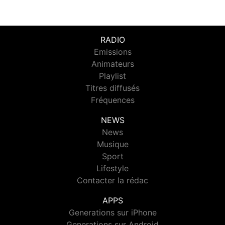
RADIO
Emissions
Animateurs
Playlist
Titres diffusés
Fréquences
NEWS
News
Musique
Sport
Lifestyle
Contacter la rédac
APPS
Generations sur iPhone
Generations sur Android