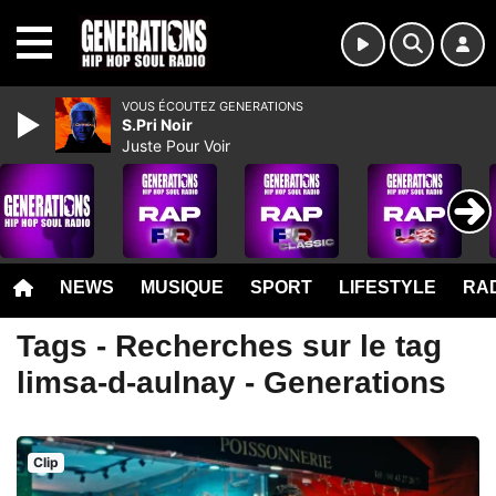
MENU
VOUS ÉCOUTEZ GENERATIONS
S.Pri Noir
Juste Pour Voir
NEWS
MUSIQUE
SPORT
LIFESTYLE
RAD
Tags - Recherches sur le tag
limsa-d-aulnay - Generations
Clip