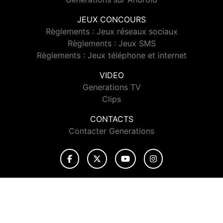
JEUX CONCOURS
Règlements : Jeux réseaux sociaux
Règlements : Jeux SMS
Règlements : Jeux téléphone et internet
VIDEO
Generations TV
Clips
CONTACTS
Contacter Generations
© 2026 Generations Tous droits réservés.
Signaler un contenu
-
Mentions légales
-
Politique de cookies
-