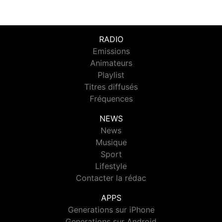
RADIO
Emissions
Animateurs
Playlist
Titres diffusés
Fréquences
NEWS
News
Musique
Sport
Lifestyle
Contacter la rédac
APPS
Generations sur iPhone
Generations sur Android