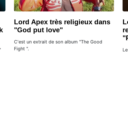
Lord Apex très religieux dans
L
k
"God put love"
r
"
C'est un extrait de son album "The Good
Fight ".
"
Le