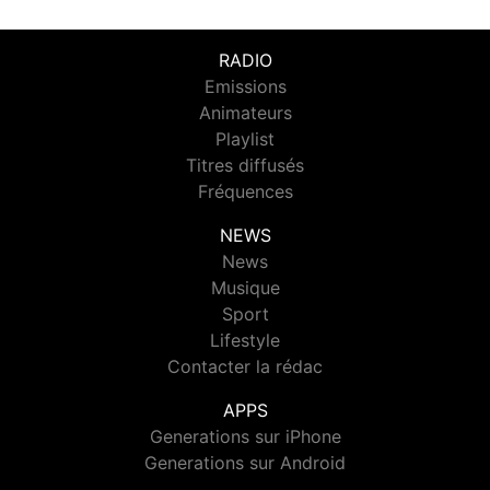
RADIO
Emissions
Animateurs
Playlist
Titres diffusés
Fréquences
NEWS
News
Musique
Sport
Lifestyle
Contacter la rédac
APPS
Generations sur iPhone
Generations sur Android