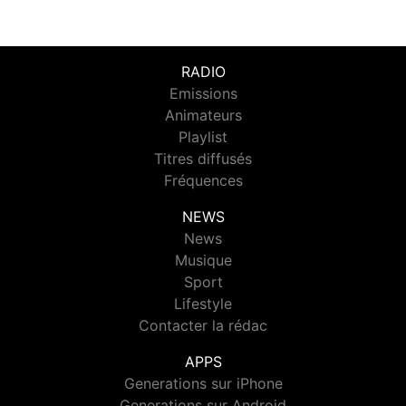
RADIO
Emissions
Animateurs
Playlist
Titres diffusés
Fréquences
NEWS
News
Musique
Sport
Lifestyle
Contacter la rédac
APPS
Generations sur iPhone
Generations sur Android