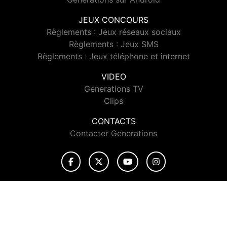
JEUX CONCOURS
Règlements : Jeux réseaux sociaux
Règlements : Jeux SMS
Règlements : Jeux téléphone et internet
VIDEO
Generations TV
Clips
CONTACTS
Contacter Generations
© 2026 Generations Tous droits réservés.
Signaler un contenu
-
Mentions légales
-
Politique de cookies
-