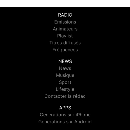
RADIO
Emissions
Animateurs
Playlist
Titres diffusés
Fréquences
NEWS
News
Musique
Sport
Lifestyle
Contacter la rédac
APPS
Generations sur iPhone
Generations sur Android