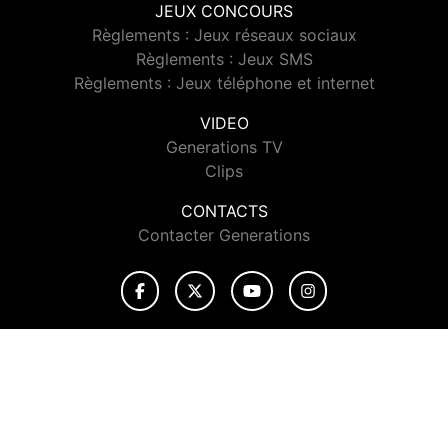
JEUX CONCOURS
Règlements : Jeux réseaux sociaux
Règlements : Jeux SMS
Règlements : Jeux téléphone et internet
VIDEO
Generations TV
Clips
CONTACTS
Contacter Generations
© 2026 Generations Tous droits réservés.
Signaler un contenu
-
Mentions légales
-
Politique de cookies
-
Contact