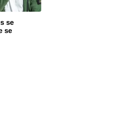
ls se
e se