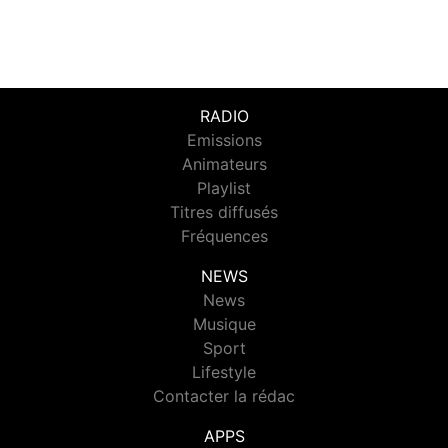
RADIO
Emissions
Animateurs
Playlist
Titres diffusés
Fréquences
NEWS
News
Musique
Sport
Lifestyle
Contacter la rédac
APPS