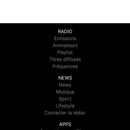
RADIO
Emissions
Animateurs
Playlist
Titres diffusés
Fréquences
NEWS
News
Musique
Sport
Lifestyle
Contacter la rédac
APPS