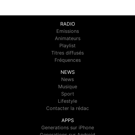
RADIO
Emissions
Animateurs
Playlist
Titres diffusés
Fréquences
NEWS
News
Musique
Sport
Lifestyle
Contacter la rédac
APPS
Generations sur iPhone
Generations sur Android