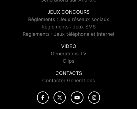
JEUX CONCOURS
Règlements : Jeux réseaux sociaux
Règlements : Jeux SMS
Règlements : Jeux téléphone et internet
VIDEO
Generations TV
Clips
CONTACTS
Contacter Generations
© 2026 Generations Tous droits réservés.
Signaler un contenu
-
Mentions légales
-
Politique de cookies
-