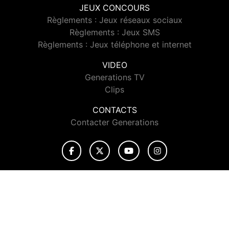
JEUX CONCOURS
Règlements : Jeux réseaux sociaux
Règlements : Jeux SMS
Règlements : Jeux téléphone et internet
VIDEO
Generations TV
Clips
CONTACTS
Contacter Generations
© 2026 Generations Tous droits réservés.
Signaler un contenu
-
Mentions légales
-
Politique de cookies
-
Contact