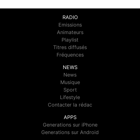
RADIO
Emissions
Animateurs
Playlist
Titres diffusés
Fréquences
NEWS
News
Musique
Sport
Lifestyle
Contacter la rédac
APPS
Generations sur iPhone
Generations sur Android