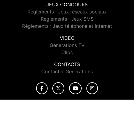
JEUX CONCOURS
Règlements : Jeux réseaux sociaux
Règlements : Jeux SMS
Règlements : Jeux téléphone et internet
VIDEO
Generations TV
Clips
CONTACTS
Contacter Generations
© 2026 Generations Tous droits réservés.
Signaler un contenu
-
Mentions légales
-
Politique de cookies
-
Contact