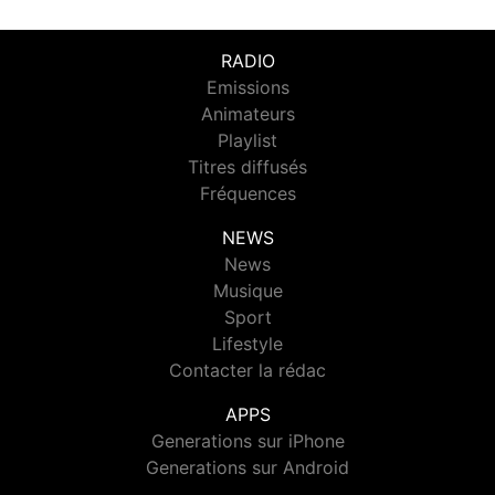
RADIO
Emissions
Animateurs
Playlist
Titres diffusés
Fréquences
NEWS
News
Musique
Sport
Lifestyle
Contacter la rédac
APPS
Generations sur iPhone
Generations sur Android