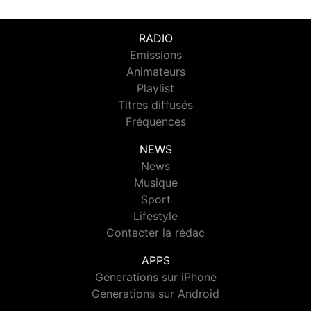
RADIO
Emissions
Animateurs
Playlist
Titres diffusés
Fréquences
NEWS
News
Musique
Sport
Lifestyle
Contacter la rédac
APPS
Generations sur iPhone
Generations sur Android