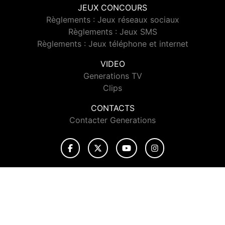
JEUX CONCOURS
Règlements : Jeux réseaux sociaux
Règlements : Jeux SMS
Règlements : Jeux téléphone et internet
VIDEO
Generations TV
Clips
CONTACTS
Contacter Generations
© 2026 Generations Tous droits réservés.
Signaler un contenu
-
Mentions légales
-
Politique de cookies
-
Contact