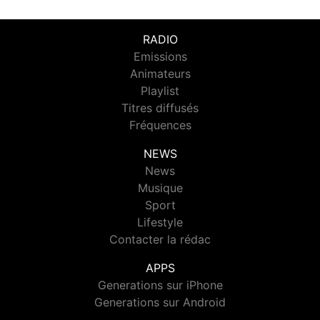
RADIO
Emissions
Animateurs
Playlist
Titres diffusés
Fréquences
NEWS
News
Musique
Sport
Lifestyle
Contacter la rédac
APPS
Generations sur iPhone
Generations sur Android