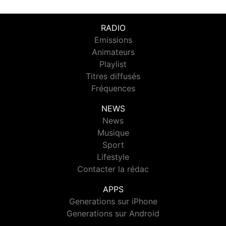
RADIO
Emissions
Animateurs
Playlist
Titres diffusés
Fréquences
NEWS
News
Musique
Sport
Lifestyle
Contacter la rédac
APPS
Generations sur iPhone
Generations sur Android