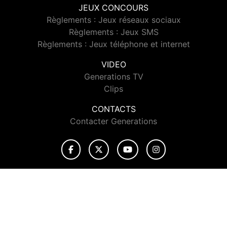
JEUX CONCOURS
Règlements : Jeux réseaux sociaux
Règlements : Jeux SMS
Règlements : Jeux téléphone et internet
VIDEO
Generations TV
Clips
CONTACTS
Contacter Generations
© 2026 Generations Tous droits réservés.
Signaler un contenu
-
Mentions légales
-
Politique de cookies
-
Contact