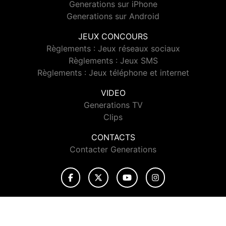
Generations sur iPhone
Generations sur Android
JEUX CONCOURS
Règlements : Jeux réseaux sociaux
Règlements : Jeux SMS
Règlements : Jeux téléphone et internet
VIDEO
Generations TV
Clips
CONTACTS
Contacter Generations
© 2026 Generations Tous droits réservés.