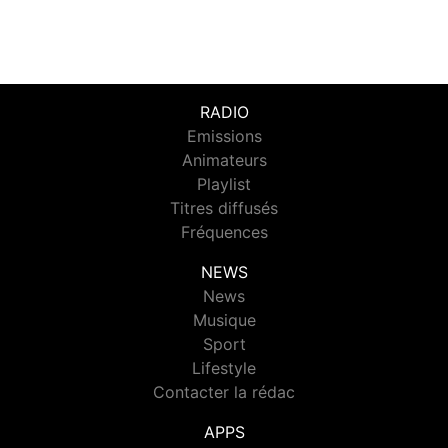
RADIO
Emissions
Animateurs
Playlist
Titres diffusés
Fréquences
NEWS
News
Musique
Sport
Lifestyle
Contacter la rédac
APPS