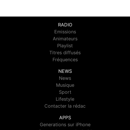
RADIO
Emissions
Animateurs
Playlist
Titres diffusés
Fréquences
NEWS
News
Musique
Sport
Lifestyle
Contacter la rédac
APPS
Generations sur iPhone