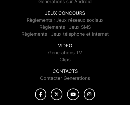
Generations sur Android
JEUX CONCOURS
Règlements : Jeux réseaux sociaux
Règlements : Jeux SMS
Règlements : Jeux téléphone et internet
VIDEO
Generations TV
Clips
CONTACTS
Contacter Generations
© 2026 Generations Tous droits réservés.
Signaler un contenu
-
Mentions légales
-
Politique de cookies
-