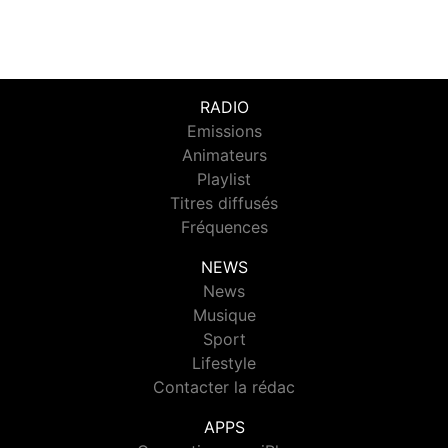
RADIO
Emissions
Animateurs
Playlist
Titres diffusés
Fréquences
NEWS
News
Musique
Sport
Lifestyle
Contacter la rédac
APPS