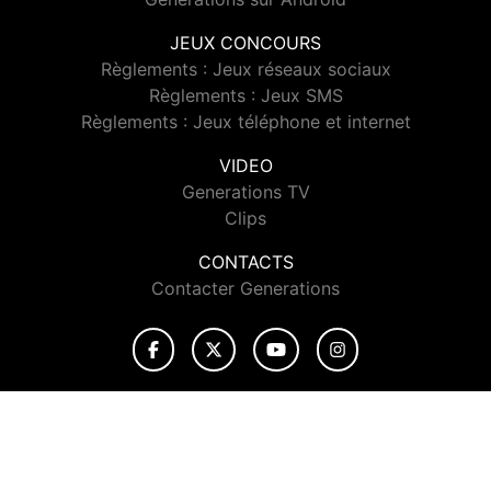
JEUX CONCOURS
Règlements : Jeux réseaux sociaux
Règlements : Jeux SMS
Règlements : Jeux téléphone et internet
VIDEO
Generations TV
Clips
CONTACTS
Contacter Generations
© 2026 Generations Tous droits réservés.
Signaler un contenu
-
Mentions légales
-
Politique de cookies
-