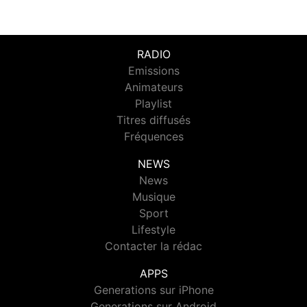
RADIO
Emissions
Animateurs
Playlist
Titres diffusés
Fréquences
NEWS
News
Musique
Sport
Lifestyle
Contacter la rédac
APPS
Generations sur iPhone
Generations sur Android