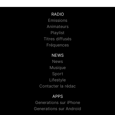
RADIO
Emissions
Animateurs
Playlist
Titres diffusés
Fréquences
NEWS
News
Musique
Sport
Lifestyle
Contacter la rédac
APPS
Generations sur iPhone
Generations sur Android