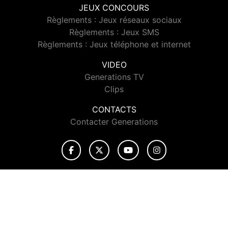
JEUX CONCOURS
Règlements : Jeux réseaux sociaux
Règlements : Jeux SMS
Règlements : Jeux téléphone et internet
VIDEO
Generations TV
Clips
CONTACTS
Contacter Generations
© 2026 Generations Tous droits réservés.
Signaler un contenu
-
Mentions légales
-
Politique de cookies
-
Contact