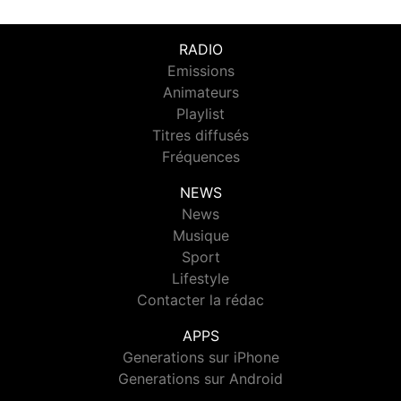
RADIO
Emissions
Animateurs
Playlist
Titres diffusés
Fréquences
NEWS
News
Musique
Sport
Lifestyle
Contacter la rédac
APPS
Generations sur iPhone
Generations sur Android