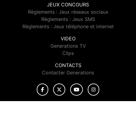
JEUX CONCOURS
Règlements : Jeux réseaux sociaux
Règlements : Jeux SMS
Règlements : Jeux téléphone et internet
VIDEO
Generations TV
Clips
CONTACTS
Contacter Generations
© 2026 Generations Tous droits réservés.
Signaler un contenu
-
Mentions légales
-
Politique de cookies
-
Contact