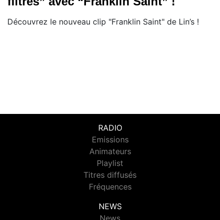
filtres” avec “Franklin Saint” !
Découvrez le nouveau clip "Franklin Saint" de Lin’s !
RADIO
Emissions
Animateurs
Playlist
Titres diffusés
Fréquences
NEWS
News