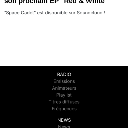
son prochain EP "Red & White"
"Space Cadet" est disponible sur Soundcloud !
RADIO
Emissions
Animateurs
Playlist
Titres diffusés
Fréquences
NEWS
News