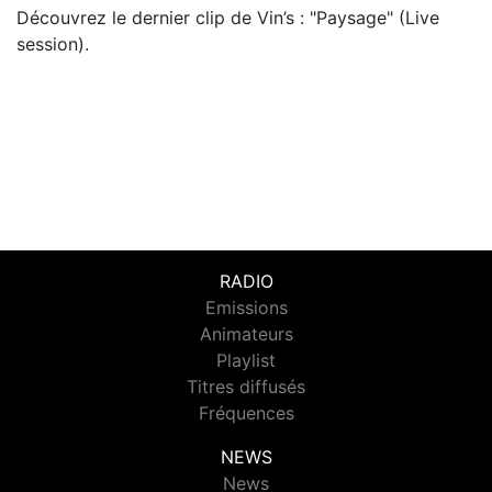
Découvrez le dernier clip de Vin’s : "Paysage" (Live
session).
RADIO
Emissions
Animateurs
Playlist
Titres diffusés
Fréquences
NEWS
News