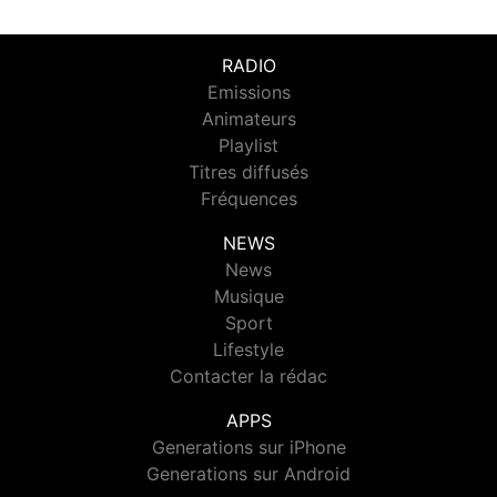
RADIO
Emissions
Animateurs
Playlist
Titres diffusés
Fréquences
NEWS
News
Musique
Sport
Lifestyle
Contacter la rédac
APPS
Generations sur iPhone
Generations sur Android