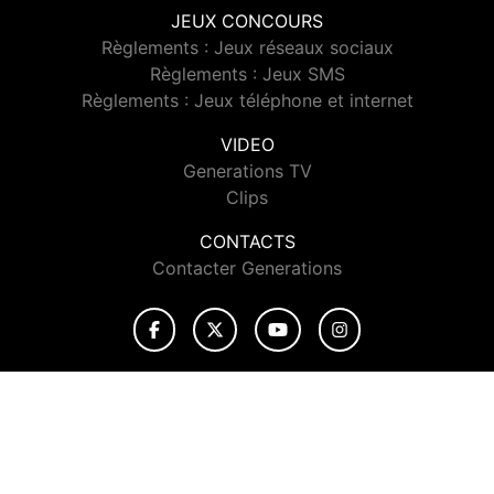
JEUX CONCOURS
Règlements : Jeux réseaux sociaux
Règlements : Jeux SMS
Règlements : Jeux téléphone et internet
VIDEO
Generations TV
Clips
CONTACTS
Contacter Generations
© 2026 Generations Tous droits réservés.
Signaler un contenu
-
Mentions légales
-
Politique de cookies
-
Contact