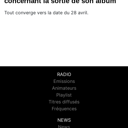
concernant la sortie de son album
Tout converge vers la date du 28 avril.
RADIO
Emissions
Animateurs
Playlist
Titres diffusés
Fréquences
NEWS
News