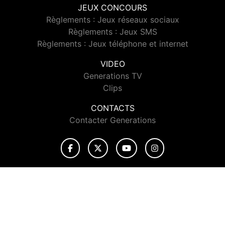
JEUX CONCOURS
Règlements : Jeux réseaux sociaux
Règlements : Jeux SMS
Règlements : Jeux téléphone et internet
VIDEO
Generations TV
Clips
CONTACTS
Contacter Generations
© 2026 Generations Tous droits réservés.
Signaler un contenu
-
Mentions légales
-
Politique de cookies
-
Contact