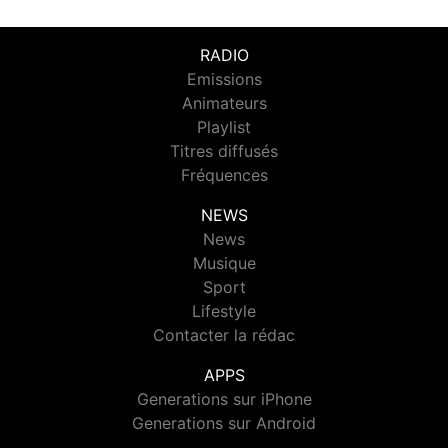
RADIO
Emissions
Animateurs
Playlist
Titres diffusés
Fréquences
NEWS
News
Musique
Sport
Lifestyle
Contacter la rédac
APPS
Generations sur iPhone
Generations sur Android