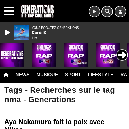
MENU
VOUS ÉCOUTEZ GENERATIONS
Cardi B
Up
NEWS
MUSIQUE
SPORT
LIFESTYLE
RAD
Tags - Recherches sur le tag
nma - Generations
Aya Nakamura fait la paix avec