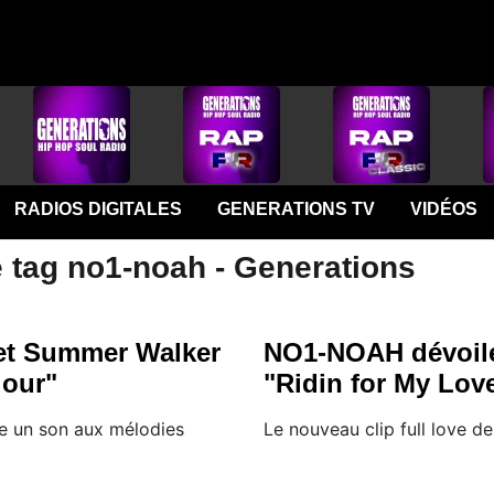
RADIOS DIGITALES
GENERATIONS TV
VIDÉOS
e tag no1-noah - Generations
t Summer Walker
NO1-NOAH dévoile 
jour"
"Ridin for My Lov
e un son aux mélodies
Le nouveau clip full love 