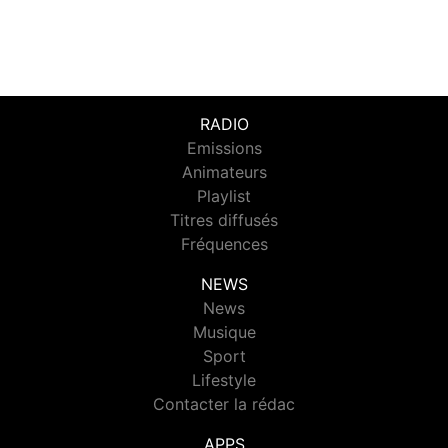
RADIO
Emissions
Animateurs
Playlist
Titres diffusés
Fréquences
NEWS
News
Musique
Sport
Lifestyle
Contacter la rédac
APPS