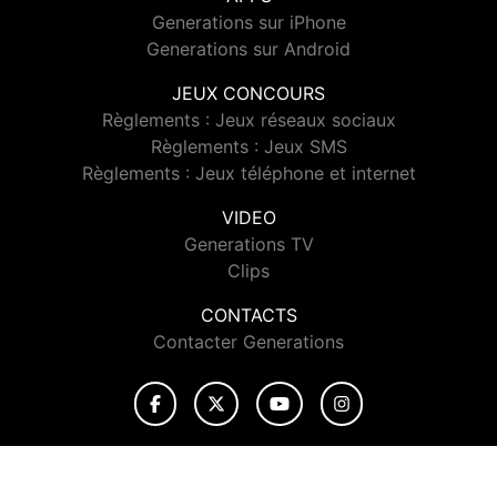
Generations sur iPhone
Generations sur Android
JEUX CONCOURS
Règlements : Jeux réseaux sociaux
Règlements : Jeux SMS
Règlements : Jeux téléphone et internet
VIDEO
Generations TV
Clips
CONTACTS
Contacter Generations
© 2026 Generations Tous droits réservés.