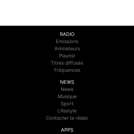
RADIO
Emissions
Animateurs
Playlist
Titres diffusés
Fréquences
NEWS
News
Musique
Sport
Lifestyle
Contacter la rédac
APPS