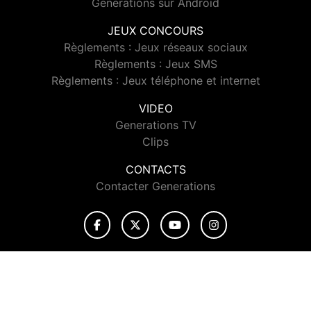
Generations sur Android
JEUX CONCOURS
Règlements : Jeux réseaux sociaux
Règlements : Jeux SMS
Règlements : Jeux téléphone et internet
VIDEO
Generations TV
Clips
CONTACTS
Contacter Generations
© 2026 Generations Tous droits réservés.
Signaler un contenu
-
Mentions légales
-
Politique de cookies
-