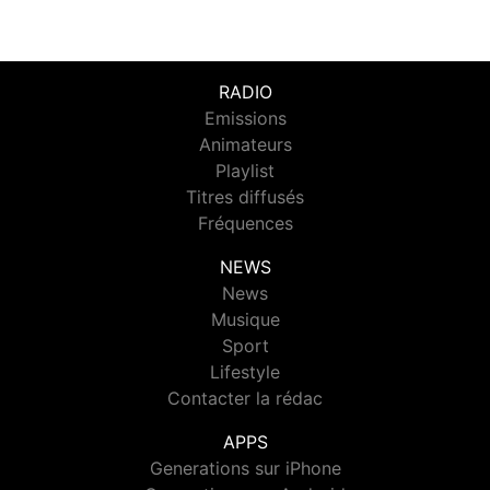
RADIO
Emissions
Animateurs
Playlist
Titres diffusés
Fréquences
NEWS
News
Musique
Sport
Lifestyle
Contacter la rédac
APPS
Generations sur iPhone