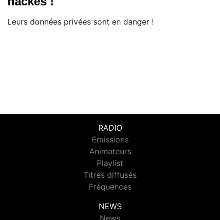
hackés !
Leurs données privées sont en danger !
RADIO
Emissions
Animateurs
Playlist
Titres diffusés
Fréquences
NEWS
News