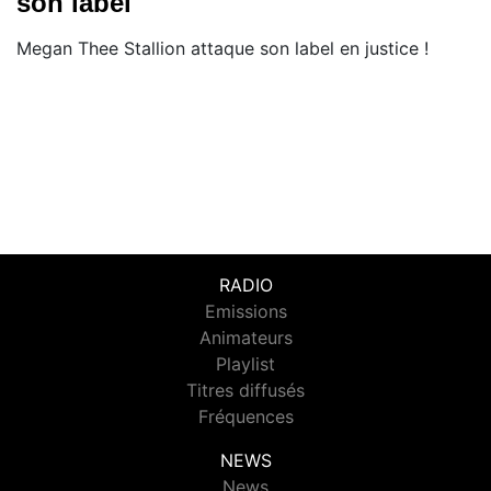
son label
Megan Thee Stallion attaque son label en justice !
RADIO
Emissions
Animateurs
Playlist
Titres diffusés
Fréquences
NEWS
News