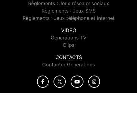
Règlements : Jeux réseaux sociaux
Règlements : Jeux SMS
Règlements : Jeux téléphone et internet
VIDEO
Generations TV
Clips
CONTACTS
Contacter Generations
© 2026 Generations Tous droits réservés.
Signaler un contenu
-
Mentions légales
-
Politique de cookies
-
Contact