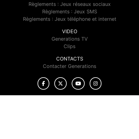
Règlements : Jeux réseaux sociaux
Règlements : Jeux SMS
Règlements : Jeux téléphone et internet
VIDEO
Generations TV
Clips
CONTACTS
Contacter Generations
© 2026 Generations Tous droits réservés.
Signaler un contenu
-
Mentions légales
-
Politique de cookies
-
Contact