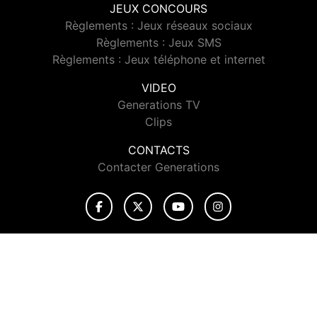
JEUX CONCOURS
Règlements : Jeux réseaux sociaux
Règlements : Jeux SMS
Règlements : Jeux téléphone et internet
VIDEO
Generations TV
Clips
CONTACTS
Contacter Generations
© 2026 Generations Tous droits réservés.
Signaler un contenu
-
Mentions légales
-
Politique de cookies
-
Contact