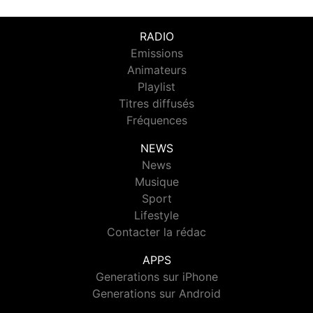
RADIO
Emissions
Animateurs
Playlist
Titres diffusés
Fréquences
NEWS
News
Musique
Sport
Lifestyle
Contacter la rédac
APPS
Generations sur iPhone
Generations sur Android