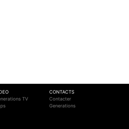
IDEO
CONTACTS
nerations TV
Contacter
ips
Generations