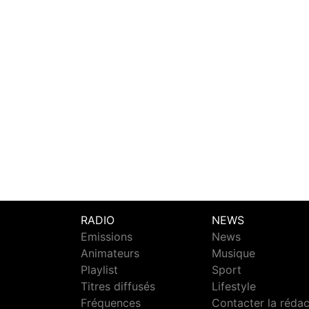
RADIO
NEWS
Emissions
News
Animateurs
Musique
Playlist
Sport
Titres diffusés
Lifestyle
Fréquences
Contacter la réda