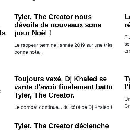
Tyler, The Creator nous
L
s
dévoile de nouveaux sons
r
ds
pour Noël !
Pl
se
Le rappeur termine l'année 2019 sur une très
cr
bonne note...
Toujours vexé, Dj Khaled se
T
vante d'avoir finalement battu
l
e
Tyler, The Creator.
Un
Cr
Le combat continue… du côté de Dj Khaled !
Tyler, The Creator déclenche