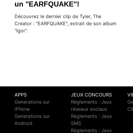
un "EARFQUAKE"!
Découvrez le dernier clip de Tyler, The
Creator : "EARFQUAKE", extrait de son album
"Igor".
APPS
JEUX CONCOURS
V
Generations sur
Règlements : Jeux
Ge
iPhone
réseaux sociaux
Cl
Generations sur
Règlements : Jeux
Android
SMS
c
Règlements : Jeux