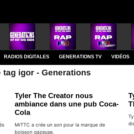
RADIOS DIGITALES
GENERATIONS TV
VIDÉOS
 tag igor - Generations
Tyler The Creator nous
T
ambiance dans une pub Coca-
T
Cola
Ty
di
és
MrTTC a crée un son pour la marque de
boisson gazeuse.