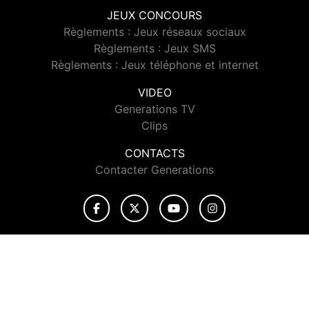
JEUX CONCOURS
Règlements : Jeux réseaux sociaux
Règlements : Jeux SMS
Règlements : Jeux téléphone et internet
VIDEO
Generations TV
Clips
CONTACTS
Contacter Generations
© 2026 Generations Tous droits réservés.
Signaler un contenu
-
Mentions légales
-
Politique de cookies
-
Contact