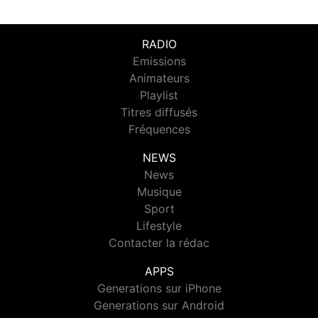
RADIO
Emissions
Animateurs
Playlist
Titres diffusés
Fréquences
NEWS
News
Musique
Sport
Lifestyle
Contacter la rédac
APPS
Generations sur iPhone
Generations sur Android